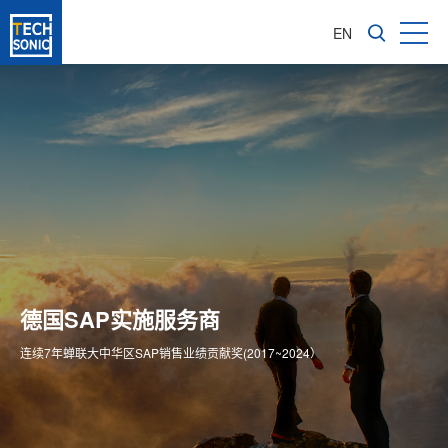
EN
成长型企业软件咨询服务商
亚太区1600多家成功实施客户
德国SAP实施服务商
为企业信息化转型提供全价值链ERP解决方案
专注成长型企业ERP整体方案供应商
连续7年蝉联大中华区SAP销售业绩贡献奖(2017~2024）