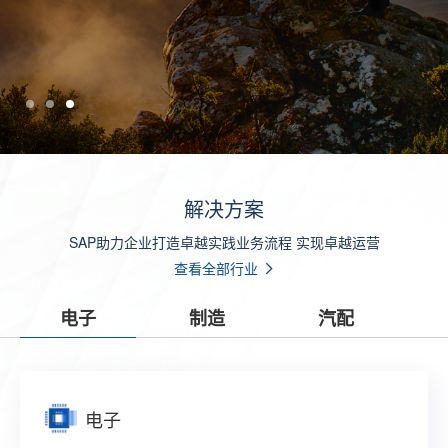
解决方案
SAP助力企业打造卓越实践业务流程 实现卓越运营
查看全部行业
电子
制造
汽配
电子
制造
汽配
零售
贸易