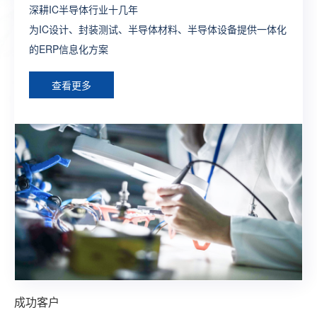
深耕IC半导体行业十几年
制造行业全供应链ERP流程方案
打造生产全程一体化全业务链SAP解决方案
一款端到端闭环式的新零售一体化SAP解决方案
为外贸企业提供管理及运营一体化的ERP深度解决方案，让
为IC设计、封装测试、半导体材料、半导体设备提供一体化
构建完整的大供应链管理体系，提供各个层面个性化，行业
为制造型企业构建数字化工厂整体型ERP系统方案
整合线上线下建立多渠道触达式消费体系，构建智慧型零售
外贸企业通过精细化管理实现效率最大化
的ERP信息化方案
化的ERP定制方案
综合型ERP方案
查看更多
查看更多
查看更多
查看更多
查看更多
成功客户
成功客户
成功客户
成功客户
成功客户