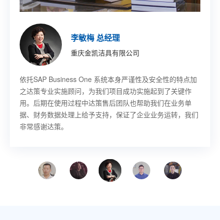
印琼玲 董事长
施允盛 副总裁
王珏 董事长秘书
董宇 技术部部长
胡其鸣 CEO
李敏梅 总经理
章吉龙 总经理
徐佳伟 副总裁
新阳硅密(上海)半导体技术有限公司
艾尔发智能科技股份有限公司
乐鑫信息科技(上海)股份有限公司
哈尔滨固泰电子有限责任公司
北京卢米埃时代院线有限公司
重庆金凯洁具有限公司
宁波赛龙进出口有限公司
意欧斯智能科技股份有限公司
SAP Business One作为成熟的ERP平台，其先进的功能开
基于SAP
SAP Business One 帮助乐鑫提升工作效率，感谢上海达策
SAP Business One 项目解决物流库位管理、先进先出等需
SAP Business One 帮助卢米埃影业提升了工作效率以及整
依托SAP Business One 系统本身严谨性及安全性的特点加
SAP 上线以后对我们采购，发生了翻天覆地的变化，提高了
SAP Business One 解决方案的生产制造管理功能极大地满
Business One，从订单、单证、寻单等需求都能
发做到了同产业成长‘与时俱进’。达策团队专业、敬业，和
快速传递到各个部门，无论是售前、售中还是售后环节，客
公司为我们成功实施项目，我们也希望同上海达策公司在未
求，并且能对物料进行批次管理，做到质量批次追踪。
体市场竞争力，并最终为影迷带来更好的视听和服务享受
之达策专业实施顾问，为我们项目成功实施起到了关键作
采购的工作效率，我非常满意。总的来说，过程是痛苦的，
足了意欧斯生产制造的管理变革需求，提高了业务流程的执
公司的配合非常顺畅；他们帮忙定制、实施的系统上线时间
户的需求始终获得第一时间的关注和解决。
来的信息化建设中有更深一步的合作。
用。后期在使用过程中达策售后团队也帮助我们在业务单
结果是幸福的。
行效率及管理能力。与上海达策的合作让我们受益匪浅，使
很短，且运行非常成功；公司管理层对此给予真心的肯定。
据、财务数据处理上给予支持，保证了企业业务运转，我们
意欧斯走上管理提升的快速发展之路。
非常感谢达策。