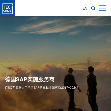
EN
成长型企业软件咨询服务商
亚太区1600多家成功实施客户
德国SAP实施服务商
为企业信息化转型提供全价值链ERP解决方案
专注成长型企业ERP整体方案供应商
连续7年蝉联大中华区SAP销售业绩贡献奖(2017~2024）