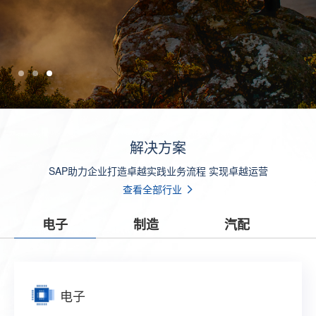
解决方案
SAP助力企业打造卓越实践业务流程 实现卓越运营
查看全部行业
电子
制造
汽配
电子
制造
汽配
零售
贸易