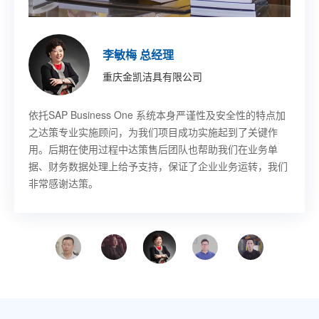
印琼玲 董事长
施允盛 副总裁
王珏 董事长秘书
董宇 技术部部长
胡其鸣 CEO
李敏梅 总经理
章吉龙 总经理
徐佳伟 副总裁
新阳硅密(上海)半导体技术有限公司
艾尔发智能科技股份有限公司
乐鑫信息科技(上海)股份有限公司
哈尔滨固泰电子有限责任公司
北京卢米埃时代院线有限公司
重庆金凯洁具有限公司
宁波赛龙进出口有限公司
意欧斯智能科技股份有限公司
SAP Business One作为成熟的ERP平台，其先进的功能开
基于SAP
SAP Business One 帮助乐鑫提升工作效率，感谢上海达策
SAP Business One 项目解决物流库位管理、先进先出等需
SAP Business One 帮助卢米埃影业提升了工作效率以及整
依托SAP Business One 系统本身严谨性及安全性的特点加
SAP 上线以后对我们采购，发生了翻天覆地的变化，提高了
SAP Business One 解决方案的生产制造管理功能极大地满
Business One，从订单、单证、寻单等需求都能
发做到了同产业成长‘与时俱进’。达策团队专业、敬业，和
快速传递到各个部门，无论是售前、售中还是售后环节，客
公司为我们成功实施项目，我们也希望同上海达策公司在未
求，并且能对物料进行批次管理，做到质量批次追踪。
体市场竞争力，并最终为影迷带来更好的视听和服务享受
之达策专业实施顾问，为我们项目成功实施起到了关键作
采购的工作效率，我非常满意。总的来说，过程是痛苦的，
足了意欧斯生产制造的管理变革需求，提高了业务流程的执
公司的配合非常顺畅；他们帮忙定制、实施的系统上线时间
户的需求始终获得第一时间的关注和解决。
来的信息化建设中有更深一步的合作。
用。后期在使用过程中达策售后团队也帮助我们在业务单
结果是幸福的。
行效率及管理能力。与上海达策的合作让我们受益匪浅，使
很短，且运行非常成功；公司管理层对此给予真心的肯定。
据、财务数据处理上给予支持，保证了企业业务运转，我们
意欧斯走上管理提升的快速发展之路。
非常感谢达策。