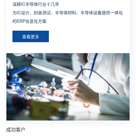
深耕IC半导体行业十几年
制造行业全供应链ERP流程方案
打造生产全程一体化全业务链SAP解决方案
一款端到端闭环式的新零售一体化SAP解决方案
为外贸企业提供管理及运营一体化的ERP深度解决方案，让
为IC设计、封装测试、半导体材料、半导体设备提供一体化
构建完整的大供应链管理体系，提供各个层面个性化，行业
为制造型企业构建数字化工厂整体型ERP系统方案
整合线上线下建立多渠道触达式消费体系，构建智慧型零售
外贸企业通过精细化管理实现效率最大化
的ERP信息化方案
化的ERP定制方案
综合型ERP方案
查看更多
查看更多
查看更多
查看更多
查看更多
成功客户
成功客户
成功客户
成功客户
成功客户