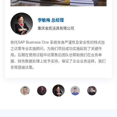
印琼玲 董事长
施允盛 副总裁
王珏 董事长秘书
董宇 技术部部长
胡其鸣 CEO
李敏梅 总经理
章吉龙 总经理
徐佳伟 副总裁
新阳硅密(上海)半导体技术有限公司
艾尔发智能科技股份有限公司
乐鑫信息科技(上海)股份有限公司
哈尔滨固泰电子有限责任公司
北京卢米埃时代院线有限公司
重庆金凯洁具有限公司
宁波赛龙进出口有限公司
意欧斯智能科技股份有限公司
SAP Business One作为成熟的ERP平台，其先进的功能开
基于SAP
SAP Business One 帮助乐鑫提升工作效率，感谢上海达策
SAP Business One 项目解决物流库位管理、先进先出等需
SAP Business One 帮助卢米埃影业提升了工作效率以及整
依托SAP Business One 系统本身严谨性及安全性的特点加
SAP 上线以后对我们采购，发生了翻天覆地的变化，提高了
SAP Business One 解决方案的生产制造管理功能极大地满
Business One，从订单、单证、寻单等需求都能
发做到了同产业成长‘与时俱进’。达策团队专业、敬业，和
快速传递到各个部门，无论是售前、售中还是售后环节，客
公司为我们成功实施项目，我们也希望同上海达策公司在未
求，并且能对物料进行批次管理，做到质量批次追踪。
体市场竞争力，并最终为影迷带来更好的视听和服务享受
之达策专业实施顾问，为我们项目成功实施起到了关键作
采购的工作效率，我非常满意。总的来说，过程是痛苦的，
足了意欧斯生产制造的管理变革需求，提高了业务流程的执
公司的配合非常顺畅；他们帮忙定制、实施的系统上线时间
户的需求始终获得第一时间的关注和解决。
来的信息化建设中有更深一步的合作。
用。后期在使用过程中达策售后团队也帮助我们在业务单
结果是幸福的。
行效率及管理能力。与上海达策的合作让我们受益匪浅，使
很短，且运行非常成功；公司管理层对此给予真心的肯定。
据、财务数据处理上给予支持，保证了企业业务运转，我们
意欧斯走上管理提升的快速发展之路。
非常感谢达策。