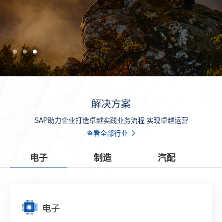
解决方案
SAP助力企业打造卓越实践业务流程 实现卓越运营
查看全部行业
电子
制造
汽配
电子
制造
汽配
零售
贸易