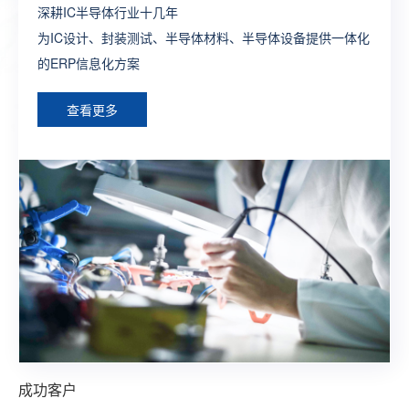
深耕IC半导体行业十几年
制造行业全供应链ERP流程方案
打造生产全程一体化全业务链SAP解决方案
一款端到端闭环式的新零售一体化SAP解决方案
为外贸企业提供管理及运营一体化的ERP深度解决方案，让
为IC设计、封装测试、半导体材料、半导体设备提供一体化
构建完整的大供应链管理体系，提供各个层面个性化，行业
为制造型企业构建数字化工厂整体型ERP系统方案
整合线上线下建立多渠道触达式消费体系，构建智慧型零售
外贸企业通过精细化管理实现效率最大化
的ERP信息化方案
化的ERP定制方案
综合型ERP方案
查看更多
查看更多
查看更多
查看更多
查看更多
成功客户
成功客户
成功客户
成功客户
成功客户