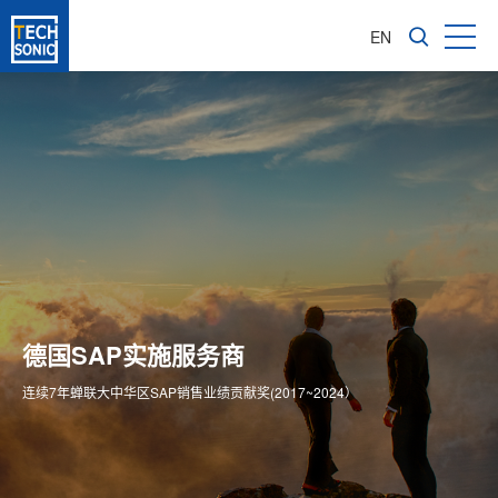
EN
成长型企业软件咨询服务商
亚太区1600多家成功实施客户
德国SAP实施服务商
为企业信息化转型提供全价值链ERP解决方案
专注成长型企业ERP整体方案供应商
连续7年蝉联大中华区SAP销售业绩贡献奖(2017~2024）