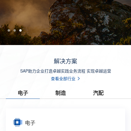
解决方案
SAP助力企业打造卓越实践业务流程 实现卓越运营
查看全部行业
电子
制造
汽配
电子
制造
汽配
零售
贸易