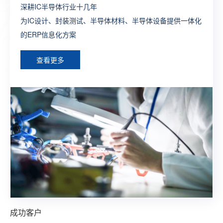
深耕IC半导体行业十几年
制造行业全供应链ERP流程方案
打造生产全程一体化全业务链SAP解决方案
一款端到端闭环式的新零售一体化SAP解决方案
为外贸企业提供管理及运营一体化的ERP深度解决方案，让
为IC设计、封装测试、半导体材料、半导体设备提供一体化
构建完整的大供应链管理体系，提供各个层面个性化，行业
为制造型企业构建数字化工厂整体型ERP系统方案
整合线上线下建立多渠道触达式消费体系，构建智慧型零售
外贸企业通过精细化管理实现效率最大化
的ERP信息化方案
化的ERP定制方案
综合型ERP方案
查看更多
查看更多
查看更多
查看更多
查看更多
成功客户
成功客户
成功客户
成功客户
成功客户