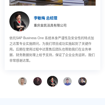
印琼玲 董事长
施允盛 副总裁
王珏 董事长秘书
董宇 技术部部长
胡其鸣 CEO
李敏梅 总经理
章吉龙 总经理
徐佳伟 副总裁
新阳硅密(上海)半导体技术有限公司
艾尔发智能科技股份有限公司
乐鑫信息科技(上海)股份有限公司
哈尔滨固泰电子有限责任公司
北京卢米埃时代院线有限公司
重庆金凯洁具有限公司
宁波赛龙进出口有限公司
意欧斯智能科技股份有限公司
SAP Business One作为成熟的ERP平台，其先进的功能开
基于SAP
SAP Business One 帮助乐鑫提升工作效率，感谢上海达策
SAP Business One 项目解决物流库位管理、先进先出等需
SAP Business One 帮助卢米埃影业提升了工作效率以及整
依托SAP Business One 系统本身严谨性及安全性的特点加
SAP 上线以后对我们采购，发生了翻天覆地的变化，提高了
SAP Business One 解决方案的生产制造管理功能极大地满
Business One，从订单、单证、寻单等需求都能
发做到了同产业成长‘与时俱进’。达策团队专业、敬业，和
快速传递到各个部门，无论是售前、售中还是售后环节，客
公司为我们成功实施项目，我们也希望同上海达策公司在未
求，并且能对物料进行批次管理，做到质量批次追踪。
体市场竞争力，并最终为影迷带来更好的视听和服务享受
之达策专业实施顾问，为我们项目成功实施起到了关键作
采购的工作效率，我非常满意。总的来说，过程是痛苦的，
足了意欧斯生产制造的管理变革需求，提高了业务流程的执
公司的配合非常顺畅；他们帮忙定制、实施的系统上线时间
户的需求始终获得第一时间的关注和解决。
来的信息化建设中有更深一步的合作。
用。后期在使用过程中达策售后团队也帮助我们在业务单
结果是幸福的。
行效率及管理能力。与上海达策的合作让我们受益匪浅，使
很短，且运行非常成功；公司管理层对此给予真心的肯定。
据、财务数据处理上给予支持，保证了企业业务运转，我们
意欧斯走上管理提升的快速发展之路。
非常感谢达策。