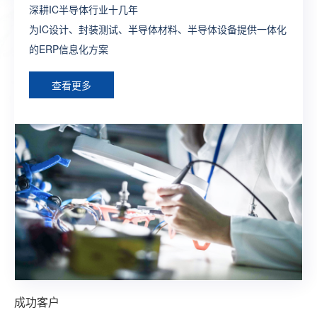
深耕IC半导体行业十几年
制造行业全供应链ERP流程方案
打造生产全程一体化全业务链SAP解决方案
一款端到端闭环式的新零售一体化SAP解决方案
为外贸企业提供管理及运营一体化的ERP深度解决方案，让
为IC设计、封装测试、半导体材料、半导体设备提供一体化
构建完整的大供应链管理体系，提供各个层面个性化，行业
为制造型企业构建数字化工厂整体型ERP系统方案
整合线上线下建立多渠道触达式消费体系，构建智慧型零售
外贸企业通过精细化管理实现效率最大化
的ERP信息化方案
化的ERP定制方案
综合型ERP方案
查看更多
查看更多
查看更多
查看更多
查看更多
成功客户
成功客户
成功客户
成功客户
成功客户