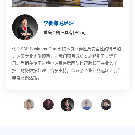
印琼玲 董事长
施允盛 副总裁
王珏 董事长秘书
董宇 技术部部长
胡其鸣 CEO
李敏梅 总经理
章吉龙 总经理
徐佳伟 副总裁
新阳硅密(上海)半导体技术有限公司
艾尔发智能科技股份有限公司
乐鑫信息科技(上海)股份有限公司
哈尔滨固泰电子有限责任公司
北京卢米埃时代院线有限公司
重庆金凯洁具有限公司
宁波赛龙进出口有限公司
意欧斯智能科技股份有限公司
SAP Business One作为成熟的ERP平台，其先进的功能开
基于SAP
SAP Business One 帮助乐鑫提升工作效率，感谢上海达策
SAP Business One 项目解决物流库位管理、先进先出等需
SAP Business One 帮助卢米埃影业提升了工作效率以及整
依托SAP Business One 系统本身严谨性及安全性的特点加
SAP 上线以后对我们采购，发生了翻天覆地的变化，提高了
SAP Business One 解决方案的生产制造管理功能极大地满
Business One，从订单、单证、寻单等需求都能
发做到了同产业成长‘与时俱进’。达策团队专业、敬业，和
快速传递到各个部门，无论是售前、售中还是售后环节，客
公司为我们成功实施项目，我们也希望同上海达策公司在未
求，并且能对物料进行批次管理，做到质量批次追踪。
体市场竞争力，并最终为影迷带来更好的视听和服务享受
之达策专业实施顾问，为我们项目成功实施起到了关键作
采购的工作效率，我非常满意。总的来说，过程是痛苦的，
足了意欧斯生产制造的管理变革需求，提高了业务流程的执
公司的配合非常顺畅；他们帮忙定制、实施的系统上线时间
户的需求始终获得第一时间的关注和解决。
来的信息化建设中有更深一步的合作。
用。后期在使用过程中达策售后团队也帮助我们在业务单
结果是幸福的。
行效率及管理能力。与上海达策的合作让我们受益匪浅，使
很短，且运行非常成功；公司管理层对此给予真心的肯定。
据、财务数据处理上给予支持，保证了企业业务运转，我们
意欧斯走上管理提升的快速发展之路。
非常感谢达策。