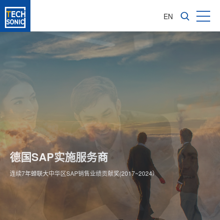
EN
成长型企业软件咨询服务商
亚太区1600多家成功实施客户
德国SAP实施服务商
为企业信息化转型提供全价值链ERP解决方案
专注成长型企业ERP整体方案供应商
连续7年蝉联大中华区SAP销售业绩贡献奖(2017~2024）