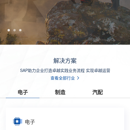
解决方案
SAP助力企业打造卓越实践业务流程 实现卓越运营
查看全部行业
电子
制造
汽配
电子
制造
汽配
零售
贸易