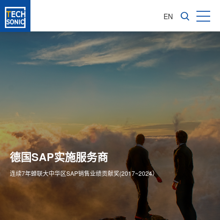
EN
成长型企业软件咨询服务商
亚太区1600多家成功实施客户
德国SAP实施服务商
为企业信息化转型提供全价值链ERP解决方案
专注成长型企业ERP整体方案供应商
连续7年蝉联大中华区SAP销售业绩贡献奖(2017~2024）