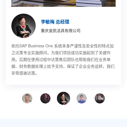
印琼玲 董事长
施允盛 副总裁
王珏 董事长秘书
董宇 技术部部长
胡其鸣 CEO
李敏梅 总经理
章吉龙 总经理
徐佳伟 副总裁
新阳硅密(上海)半导体技术有限公司
艾尔发智能科技股份有限公司
乐鑫信息科技(上海)股份有限公司
哈尔滨固泰电子有限责任公司
北京卢米埃时代院线有限公司
重庆金凯洁具有限公司
宁波赛龙进出口有限公司
意欧斯智能科技股份有限公司
SAP Business One作为成熟的ERP平台，其先进的功能开
基于SAP
SAP Business One 帮助乐鑫提升工作效率，感谢上海达策
SAP Business One 项目解决物流库位管理、先进先出等需
SAP Business One 帮助卢米埃影业提升了工作效率以及整
依托SAP Business One 系统本身严谨性及安全性的特点加
SAP 上线以后对我们采购，发生了翻天覆地的变化，提高了
SAP Business One 解决方案的生产制造管理功能极大地满
Business One，从订单、单证、寻单等需求都能
发做到了同产业成长‘与时俱进’。达策团队专业、敬业，和
快速传递到各个部门，无论是售前、售中还是售后环节，客
公司为我们成功实施项目，我们也希望同上海达策公司在未
求，并且能对物料进行批次管理，做到质量批次追踪。
体市场竞争力，并最终为影迷带来更好的视听和服务享受
之达策专业实施顾问，为我们项目成功实施起到了关键作
采购的工作效率，我非常满意。总的来说，过程是痛苦的，
足了意欧斯生产制造的管理变革需求，提高了业务流程的执
公司的配合非常顺畅；他们帮忙定制、实施的系统上线时间
户的需求始终获得第一时间的关注和解决。
来的信息化建设中有更深一步的合作。
用。后期在使用过程中达策售后团队也帮助我们在业务单
结果是幸福的。
行效率及管理能力。与上海达策的合作让我们受益匪浅，使
很短，且运行非常成功；公司管理层对此给予真心的肯定。
据、财务数据处理上给予支持，保证了企业业务运转，我们
意欧斯走上管理提升的快速发展之路。
非常感谢达策。