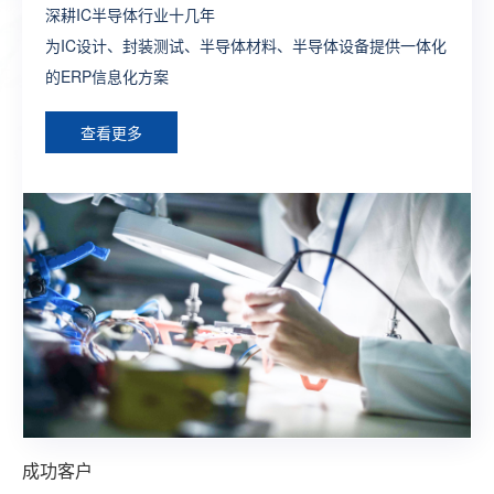
深耕IC半导体行业十几年
制造行业全供应链ERP流程方案
打造生产全程一体化全业务链SAP解决方案
一款端到端闭环式的新零售一体化SAP解决方案
为外贸企业提供管理及运营一体化的ERP深度解决方案，让
为IC设计、封装测试、半导体材料、半导体设备提供一体化
构建完整的大供应链管理体系，提供各个层面个性化，行业
为制造型企业构建数字化工厂整体型ERP系统方案
整合线上线下建立多渠道触达式消费体系，构建智慧型零售
外贸企业通过精细化管理实现效率最大化
的ERP信息化方案
化的ERP定制方案
综合型ERP方案
查看更多
查看更多
查看更多
查看更多
查看更多
成功客户
成功客户
成功客户
成功客户
成功客户