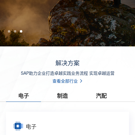
解决方案
SAP助力企业打造卓越实践业务流程 实现卓越运营
查看全部行业
电子
制造
汽配
电子
制造
汽配
零售
贸易