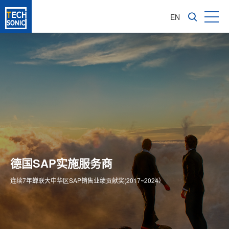
EN
成长型企业软件咨询服务商
亚太区1600多家成功实施客户
德国SAP实施服务商
为企业信息化转型提供全价值链ERP解决方案
专注成长型企业ERP整体方案供应商
连续7年蝉联大中华区SAP销售业绩贡献奖(2017~2024）