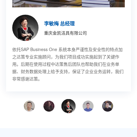
印琼玲 董事长
施允盛 副总裁
王珏 董事长秘书
董宇 技术部部长
胡其鸣 CEO
李敏梅 总经理
章吉龙 总经理
徐佳伟 副总裁
新阳硅密(上海)半导体技术有限公司
艾尔发智能科技股份有限公司
乐鑫信息科技(上海)股份有限公司
哈尔滨固泰电子有限责任公司
北京卢米埃时代院线有限公司
重庆金凯洁具有限公司
宁波赛龙进出口有限公司
意欧斯智能科技股份有限公司
SAP Business One作为成熟的ERP平台，其先进的功能开
基于SAP
SAP Business One 帮助乐鑫提升工作效率，感谢上海达策
SAP Business One 项目解决物流库位管理、先进先出等需
SAP Business One 帮助卢米埃影业提升了工作效率以及整
依托SAP Business One 系统本身严谨性及安全性的特点加
SAP 上线以后对我们采购，发生了翻天覆地的变化，提高了
SAP Business One 解决方案的生产制造管理功能极大地满
Business One，从订单、单证、寻单等需求都能
发做到了同产业成长‘与时俱进’。达策团队专业、敬业，和
快速传递到各个部门，无论是售前、售中还是售后环节，客
公司为我们成功实施项目，我们也希望同上海达策公司在未
求，并且能对物料进行批次管理，做到质量批次追踪。
体市场竞争力，并最终为影迷带来更好的视听和服务享受
之达策专业实施顾问，为我们项目成功实施起到了关键作
采购的工作效率，我非常满意。总的来说，过程是痛苦的，
足了意欧斯生产制造的管理变革需求，提高了业务流程的执
公司的配合非常顺畅；他们帮忙定制、实施的系统上线时间
户的需求始终获得第一时间的关注和解决。
来的信息化建设中有更深一步的合作。
用。后期在使用过程中达策售后团队也帮助我们在业务单
结果是幸福的。
行效率及管理能力。与上海达策的合作让我们受益匪浅，使
很短，且运行非常成功；公司管理层对此给予真心的肯定。
据、财务数据处理上给予支持，保证了企业业务运转，我们
意欧斯走上管理提升的快速发展之路。
非常感谢达策。