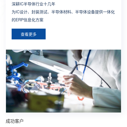
深耕IC半导体行业十几年
制造行业全供应链ERP流程方案
打造生产全程一体化全业务链SAP解决方案
一款端到端闭环式的新零售一体化SAP解决方案
为外贸企业提供管理及运营一体化的ERP深度解决方案，让
为IC设计、封装测试、半导体材料、半导体设备提供一体化
构建完整的大供应链管理体系，提供各个层面个性化，行业
为制造型企业构建数字化工厂整体型ERP系统方案
整合线上线下建立多渠道触达式消费体系，构建智慧型零售
外贸企业通过精细化管理实现效率最大化
的ERP信息化方案
化的ERP定制方案
综合型ERP方案
查看更多
查看更多
查看更多
查看更多
查看更多
成功客户
成功客户
成功客户
成功客户
成功客户