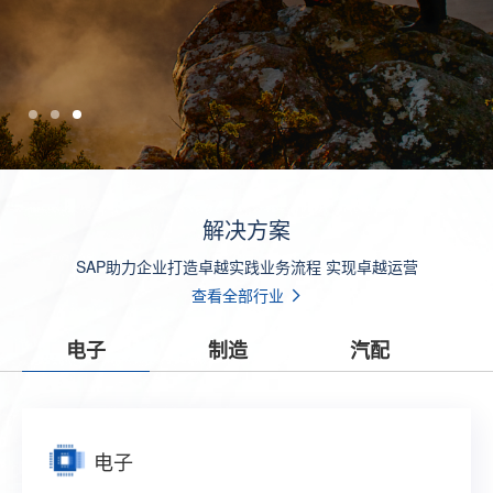
解决方案
SAP助力企业打造卓越实践业务流程 实现卓越运营
查看全部行业
电子
制造
汽配
电子
制造
汽配
零售
贸易