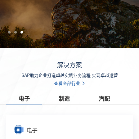
解决方案
SAP助力企业打造卓越实践业务流程 实现卓越运营
查看全部行业
电子
制造
汽配
电子
制造
汽配
零售
贸易