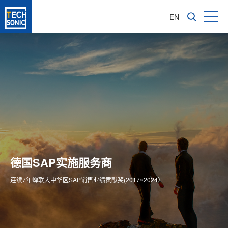
EN
成长型企业软件咨询服务商
亚太区1600多家成功实施客户
德国SAP实施服务商
为企业信息化转型提供全价值链ERP解决方案
专注成长型企业ERP整体方案供应商
连续7年蝉联大中华区SAP销售业绩贡献奖(2017~2024）