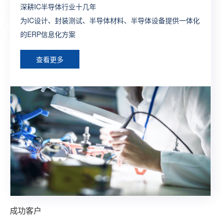
深耕IC半导体行业十几年
制造行业全供应链ERP流程方案
打造生产全程一体化全业务链SAP解决方案
一款端到端闭环式的新零售一体化SAP解决方案
为外贸企业提供管理及运营一体化的ERP深度解决方案，让
为IC设计、封装测试、半导体材料、半导体设备提供一体化
构建完整的大供应链管理体系，提供各个层面个性化，行业
为制造型企业构建数字化工厂整体型ERP系统方案
整合线上线下建立多渠道触达式消费体系，构建智慧型零售
外贸企业通过精细化管理实现效率最大化
的ERP信息化方案
化的ERP定制方案
综合型ERP方案
查看更多
查看更多
查看更多
查看更多
查看更多
成功客户
成功客户
成功客户
成功客户
成功客户