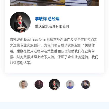
印琼玲 董事长
施允盛 副总裁
王珏 董事长秘书
董宇 技术部部长
胡其鸣 CEO
李敏梅 总经理
章吉龙 总经理
徐佳伟 副总裁
新阳硅密(上海)半导体技术有限公司
艾尔发智能科技股份有限公司
乐鑫信息科技(上海)股份有限公司
哈尔滨固泰电子有限责任公司
北京卢米埃时代院线有限公司
重庆金凯洁具有限公司
宁波赛龙进出口有限公司
意欧斯智能科技股份有限公司
SAP Business One作为成熟的ERP平台，其先进的功能开
基于SAP
SAP Business One 帮助乐鑫提升工作效率，感谢上海达策
SAP Business One 项目解决物流库位管理、先进先出等需
SAP Business One 帮助卢米埃影业提升了工作效率以及整
依托SAP Business One 系统本身严谨性及安全性的特点加
SAP 上线以后对我们采购，发生了翻天覆地的变化，提高了
SAP Business One 解决方案的生产制造管理功能极大地满
Business One，从订单、单证、寻单等需求都能
发做到了同产业成长‘与时俱进’。达策团队专业、敬业，和
快速传递到各个部门，无论是售前、售中还是售后环节，客
公司为我们成功实施项目，我们也希望同上海达策公司在未
求，并且能对物料进行批次管理，做到质量批次追踪。
体市场竞争力，并最终为影迷带来更好的视听和服务享受
之达策专业实施顾问，为我们项目成功实施起到了关键作
采购的工作效率，我非常满意。总的来说，过程是痛苦的，
足了意欧斯生产制造的管理变革需求，提高了业务流程的执
公司的配合非常顺畅；他们帮忙定制、实施的系统上线时间
户的需求始终获得第一时间的关注和解决。
来的信息化建设中有更深一步的合作。
用。后期在使用过程中达策售后团队也帮助我们在业务单
结果是幸福的。
行效率及管理能力。与上海达策的合作让我们受益匪浅，使
很短，且运行非常成功；公司管理层对此给予真心的肯定。
据、财务数据处理上给予支持，保证了企业业务运转，我们
意欧斯走上管理提升的快速发展之路。
非常感谢达策。