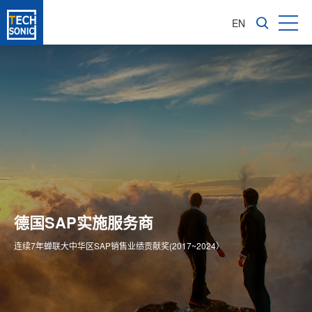
EN
成长型企业软件咨询服务商
亚太区1600多家成功实施客户
德国SAP实施服务商
为企业信息化转型提供全价值链ERP解决方案
专注成长型企业ERP整体方案供应商
连续7年蝉联大中华区SAP销售业绩贡献奖(2017~2024）