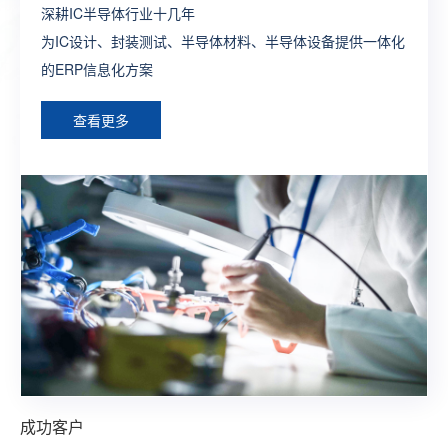
深耕IC半导体行业十几年
制造行业全供应链ERP流程方案
打造生产全程一体化全业务链SAP解决方案
一款端到端闭环式的新零售一体化SAP解决方案
为外贸企业提供管理及运营一体化的ERP深度解决方案，让
为IC设计、封装测试、半导体材料、半导体设备提供一体化
构建完整的大供应链管理体系，提供各个层面个性化，行业
为制造型企业构建数字化工厂整体型ERP系统方案
整合线上线下建立多渠道触达式消费体系，构建智慧型零售
外贸企业通过精细化管理实现效率最大化
的ERP信息化方案
化的ERP定制方案
综合型ERP方案
查看更多
查看更多
查看更多
查看更多
查看更多
成功客户
成功客户
成功客户
成功客户
成功客户