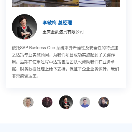
印琼玲 董事长
施允盛 副总裁
王珏 董事长秘书
董宇 技术部部长
胡其鸣 CEO
李敏梅 总经理
章吉龙 总经理
徐佳伟 副总裁
新阳硅密(上海)半导体技术有限公司
艾尔发智能科技股份有限公司
乐鑫信息科技(上海)股份有限公司
哈尔滨固泰电子有限责任公司
北京卢米埃时代院线有限公司
重庆金凯洁具有限公司
宁波赛龙进出口有限公司
意欧斯智能科技股份有限公司
SAP Business One作为成熟的ERP平台，其先进的功能开
基于SAP
SAP Business One 帮助乐鑫提升工作效率，感谢上海达策
SAP Business One 项目解决物流库位管理、先进先出等需
SAP Business One 帮助卢米埃影业提升了工作效率以及整
依托SAP Business One 系统本身严谨性及安全性的特点加
SAP 上线以后对我们采购，发生了翻天覆地的变化，提高了
SAP Business One 解决方案的生产制造管理功能极大地满
Business One，从订单、单证、寻单等需求都能
发做到了同产业成长‘与时俱进’。达策团队专业、敬业，和
快速传递到各个部门，无论是售前、售中还是售后环节，客
公司为我们成功实施项目，我们也希望同上海达策公司在未
求，并且能对物料进行批次管理，做到质量批次追踪。
体市场竞争力，并最终为影迷带来更好的视听和服务享受
之达策专业实施顾问，为我们项目成功实施起到了关键作
采购的工作效率，我非常满意。总的来说，过程是痛苦的，
足了意欧斯生产制造的管理变革需求，提高了业务流程的执
公司的配合非常顺畅；他们帮忙定制、实施的系统上线时间
户的需求始终获得第一时间的关注和解决。
来的信息化建设中有更深一步的合作。
用。后期在使用过程中达策售后团队也帮助我们在业务单
结果是幸福的。
行效率及管理能力。与上海达策的合作让我们受益匪浅，使
很短，且运行非常成功；公司管理层对此给予真心的肯定。
据、财务数据处理上给予支持，保证了企业业务运转，我们
意欧斯走上管理提升的快速发展之路。
非常感谢达策。