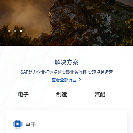
解决方案
SAP助力企业打造卓越实践业务流程 实现卓越运营
查看全部行业
电子
制造
汽配
电子
制造
汽配
零售
贸易